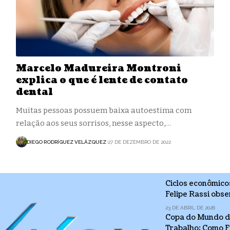
Marcelo Madureira Montroni
explica o que é lente de contato
dental
Muitas pessoas possuem baixa autoestima com
relação aos seus sorrisos, nesse aspecto,…
DIEGO RODRÍGUEZ VELÁZQUEZ
27 DE DEZEMBRO DE 2022
Ciclos econômico
Felipe Rassi obs
23 DE ABRIL DE 2026
Copa do Mundo d
Trabalho: Como F