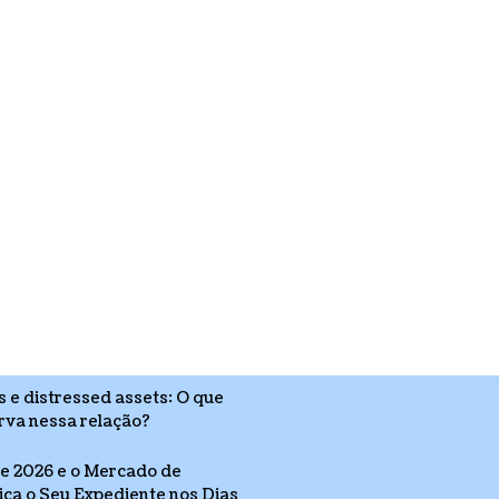
s e distressed assets: O que
erva nessa relação?
e 2026 e o Mercado de
ica o Seu Expediente nos Dias