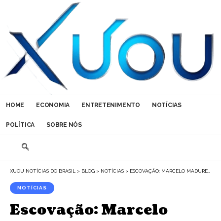
HOME
ECONOMIA
ENTRETENIMENTO
NOTÍCIAS
POLÍTICA
SOBRE NÓS
XUOU NOTÍCIAS DO BRASIL
>
BLOG
>
NOTÍCIAS
>
ESCOVAÇÃO: MARCELO MADUREIRA MONTRONI EXPLICA TUDO O QUE VOCÊ PRECISA SABER SOBRE O ASSUNTO
NOTÍCIAS
Escovação: Marcelo