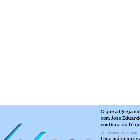
O que a Igreja e
com Jose Eduardo
contínua da fé q
9 DE FEVEREIRO DE 2026
Uma máquina sozi