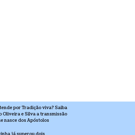
ntende por Tradição viva? Saiba
 Oliveira e Silva a transmissão
ue nasce dos Apóstolos
nha já superou dois