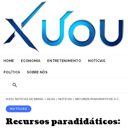
HOME
ECONOMIA
ENTRETENIMENTO
NOTÍCIAS
POLÍTICA
SOBRE NÓS
XUOU NOTÍCIAS DO BRASIL
>
BLOG
>
NOTÍCIAS
>
RECURSOS PARADIDÁTICOS: A CHAVE PARA ENGAJAR ALUNOS E ESTIMULAR O APRENDIZADO ATIVO
NOTÍCIAS
Recursos paradidáticos: