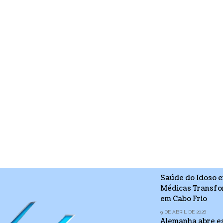
Saúde do Idoso e
Médicas Transfo
em Cabo Frio
9 DE ABRIL DE 2026
Alemanha abre es