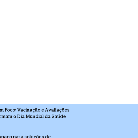
m Foco: Vacinação e Avaliações
rmam o Dia Mundial da Saúde
paço para soluções de