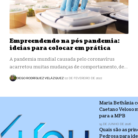
Empreendendo na pós pandemia:
ideias para colocar em prática
A pandemia mundial causada pelo coronavírus
acarretou muitas mudanças de comportamento, de…
DIEGO RODRÍGUEZ VELÁZQUEZ
22 DE FEVEREIRO DE 2022
Maria Bethânia 
Caetano Veloso m
para a MPB
19 DE JUNHO DE 2026
Quais são as prin
Pedrosa para iden