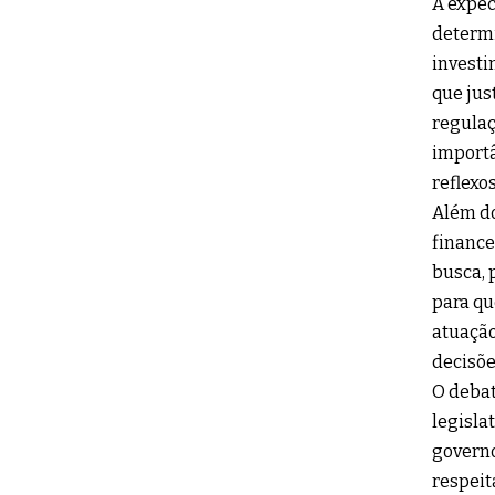
A expec
determi
investi
que jus
regulaç
importâ
reflexo
Além do
finance
busca, 
para qu
atuação
decisõe
O debat
legisla
governo
respeit