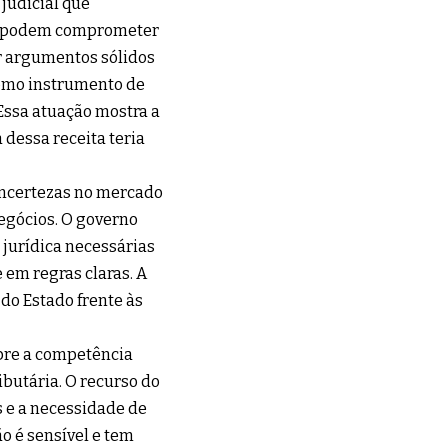
 judicial que
ue podem comprometer
r argumentos sólidos
como instrumento de
Essa atuação mostra a
dessa receita teria
incertezas no mercado
negócios. O governo
 jurídica necessárias
 em regras claras. A
do Estado frente às
bre a competência
ibutária. O recurso do
s e a necessidade de
ão é sensível e tem