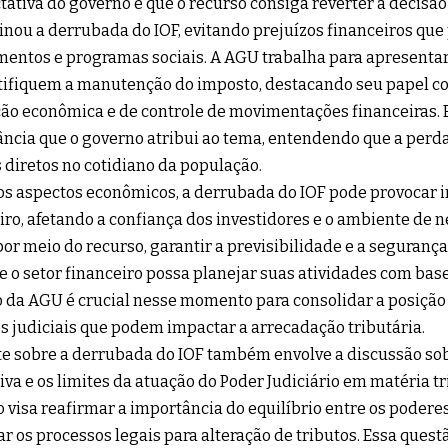
tativa do governo é que o recurso consiga reverter a decisão
nou a derrubada do IOF, evitando prejuízos financeiros q
mentos e programas sociais. A AGU trabalha para apresenta
tifiquem a manutenção do imposto, destacando seu papel 
ão econômica e de controle de movimentações financeiras. 
ncia que o governo atribui ao tema, entendendo que a perda 
s diretos no cotidiano da população.
s aspectos econômicos, a derrubada do IOF pode provocar 
iro, afetando a confiança dos investidores e o ambiente de 
por meio do recurso, garantir a previsibilidade e a segurança
e o setor financeiro possa planejar suas atividades com base
 da AGU é crucial nesse momento para consolidar a posição 
s judiciais que podem impactar a arrecadação tributária.
e sobre a derrubada do IOF também envolve a discussão so
tiva e os limites da atuação do Poder Judiciário em matéria tr
 visa reafirmar a importância do equilíbrio entre os podere
ar os processos legais para alteração de tributos. Essa quest