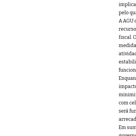
implica
pelo q
A AGU d
recurso
fiscal.
medida 
ativida
estabil
funcion
Enquant
impacto
minimiz
com cel
será fu
arrecad
Em suma
governo