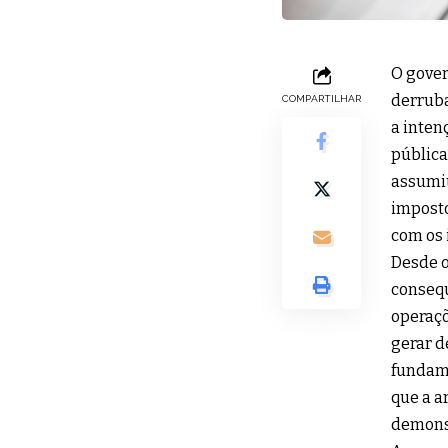
O gover
derruba
COMPARTILHAR
a inten
pública
assumiu
imposto
com os 
Desde o
consequ
operaçõ
gerar d
fundame
que a a
demonst