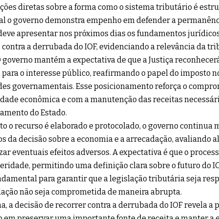
ções diretas sobre a forma como o sistema tributário é estru
ual o governo demonstra empenho em defender a permanênc
eve apresentar nos próximos dias os fundamentos jurídico
 contra a derrubada do IOF, evidenciando a relevância da tri
 O governo mantém a expectativa de que a Justiça reconhecer
para o interesse público, reafirmando o papel do imposto 
des governamentais. Esse posicionamento reforça o compro
idade econômica e com a manutenção das receitas necessári
amento do Estado.
o o recurso é elaborado e protocolado, o governo continua 
s da decisão sobre a economia e a arrecadação, avaliando a
ar eventuais efeitos adversos. A expectativa é que o proces
eridade, permitindo uma definição clara sobre o futuro do I
ndamental para garantir que a legislação tributária seja res
ação não seja comprometida de maneira abrupta.
, a decisão de recorrer contra a derrubada do IOF revela a
 em preservar uma importante fonte de receita e manter a es