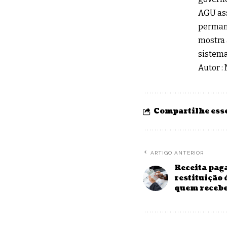
AGU ass
permane
mostra 
sistema
Autor :
Compartilhe esse
ARTIGO ANTERIOR
Receita paga
restituição 
quem receb