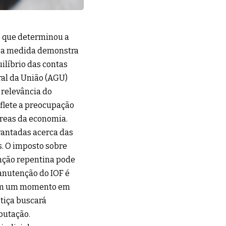
o que determinou a
Essa medida demonstra
uilíbrio das contas
ral da União (AGU)
 relevância do
eflete a preocupação
reas da economia.
vantadas acerca das
s. O imposto sobre
inção repentina pode
anutenção do IOF é
e em um momento em
stiça buscará
butação.