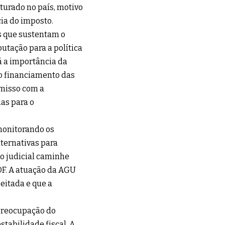
turado no país, motivo
ia do imposto.
s que sustentam o
butação para a política
á a importância da
no financiamento das
misso com a
as para o
monitorando os
lternativas para
so judicial caminhe
OF. A atuação da AGU
peitada e que a
 preocupação do
tabilidade fiscal. A