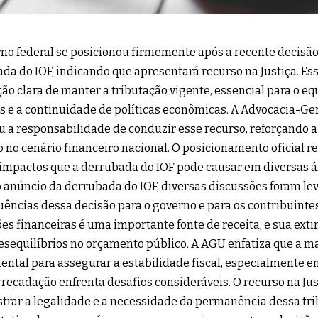
no federal se posicionou firmemente após a recente decisã
da do IOF, indicando que apresentará recurso na Justiça. 
ção clara de manter a tributação vigente, essencial para o eq
s e a continuidade de políticas econômicas. A Advocacia-Ge
 a responsabilidade de conduzir esse recurso, reforçando a
 no cenário financeiro nacional. O posicionamento oficial r
impactos que a derrubada do IOF pode causar em diversas á
 anúncio da derrubada do IOF, diversas discussões foram le
ências dessa decisão para o governo e para os contribuinte
es financeiras é uma importante fonte de receita, e sua ext
esequilíbrios no orçamento público. A AGU enfatiza que a m
ntal para assegurar a estabilidade fiscal, especialment
rrecadação enfrenta desafios consideráveis. O recurso na Ju
rar a legalidade e a necessidade da permanência dessa tri