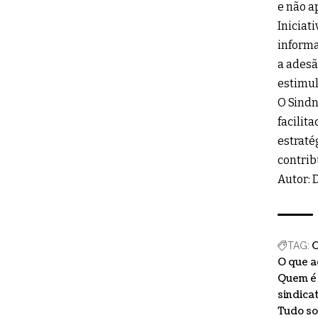
e não a
Iniciat
informa
a adesã
estimul
O Sindn
facilit
estraté
contrib
Autor: 
O
TAG:
O que a
Quem é 
sindica
Tudo so