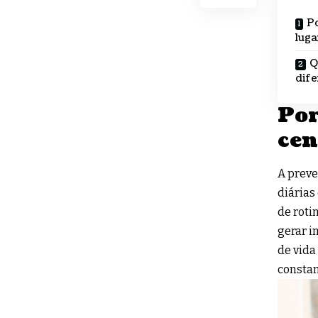
Po
luga
Q
dife
Por
cen
A preve
diárias
de roti
gerar i
de vida
constan