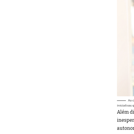
Ao c
iniciativas
Além di
inesper
autonom