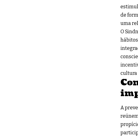
estimul
de form
uma rel
O Sindn
hábitos
integra
conscie
incenti
cultura
Com
imp
A preve
reúnem
propíci
partici