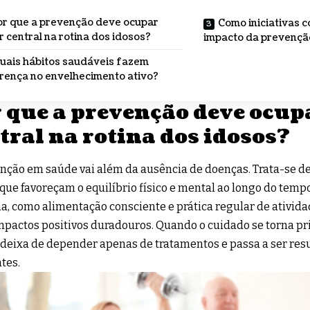
r que a prevenção deve ocupar
Como iniciativas c
r central na rotina dos idosos?
impacto da prevençã
uais hábitos saudáveis fazem
rença no envelhecimento ativo?
 que a prevenção deve ocup
tral na rotina dos idosos?
nção em saúde vai além da ausência de doenças. Trata-se de
 que favoreçam o equilíbrio físico e mental ao longo do te
na, como alimentação consciente e prática regular de ativid
mpactos positivos duradouros. Quando o cuidado se torna pr
 deixa de depender apenas de tratamentos e passa a ser res
tes.