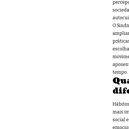
percepç
socieda
autocui
O Sindn
ampliar
prática
escolha
movimen
aposent
tempo.
Qua
dif
Hábitos
mais im
social 
emocion