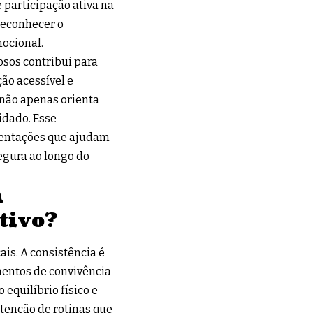
 participação ativa na
 reconhecer o
ocional.
osos contribui para
ão acessível e
 não apenas orienta
idado. Esse
rientações que ajudam
egura ao longo do
m
tivo?
is. A consistência é
entos de convivência
equilíbrio físico e
tenção de rotinas que