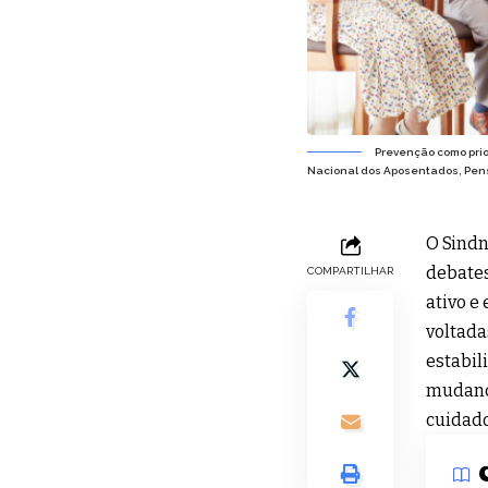
Prevenção como prio
Nacional dos Aposentados, Pens
O Sindn
debate
COMPARTILHAR
ativo e
voltada
estabil
mudança
cuidado