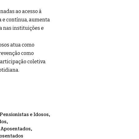
onadas ao acesso à
a e contínua, aumenta
a nas instituições e
dosos atua como
 prevenção como
participação coletiva
otidiana.
Pensionistas e Idosos
dos
os Aposentados
posentados