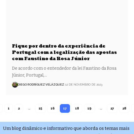
Fique por dentro da experiência de
Portugal com a legalização das apostas
com Faustino da Rosa Júnior
De acordo com o entendedor da lei Faustino da Rosa
Júnior, Portugal,…
DIEGO RODRÍGUEZ VELÁZQUEZ
12 DE NOVEMBRO DE 2023
1
2
…
15
16
17
18
19
…
27
28
Um blog dinâmico e informativo que aborda os temas mais